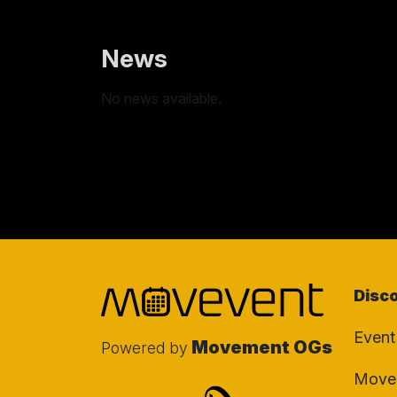
News
No news available.
Disc
Event
Movement OGs
Powered by
Movem