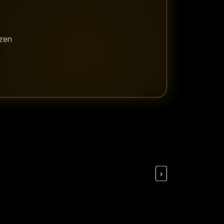
tzen
›